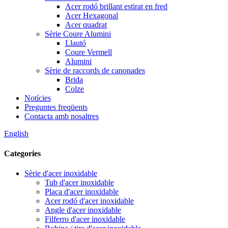
Acer rodó brillant estirat en fred
Acer Hexagonal
Acer quadrat
Sèrie Coure Alumini
Llautó
Coure Vermell
Alumini
Sèrie de raccords de canonades
Brida
Colze
Notícies
Preguntes freqüents
Contacta amb nosaltres
English
Categories
Sèrie d'acer inoxidable
Tub d'acer inoxidable
Placa d'acer inoxidable
Acer rodó d'acer inoxidable
Angle d'acer inoxidable
Filferro d'acer inoxidable