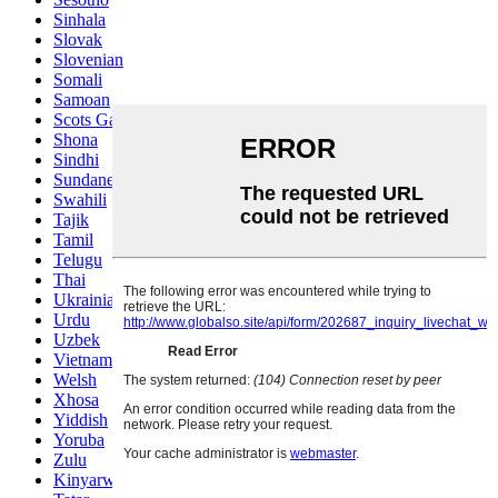
Sinhala
Slovak
Slovenian
Somali
Samoan
Scots Gaelic
Shona
Sindhi
Sundanese
Swahili
Tajik
Tamil
Telugu
Thai
Ukrainian
Urdu
Uzbek
Vietnamese
Welsh
Xhosa
Yiddish
Yoruba
Zulu
Kinyarwanda