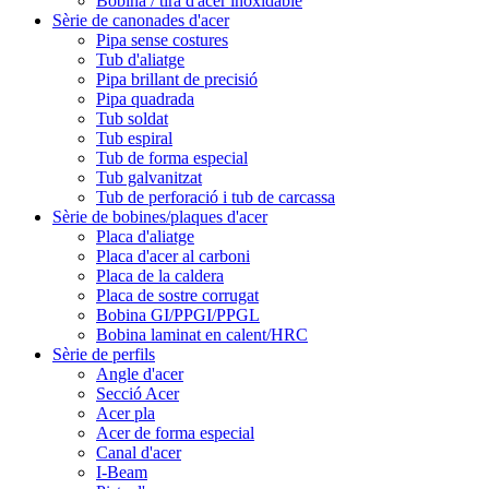
Bobina / tira d'acer inoxidable
Sèrie de canonades d'acer
Pipa sense costures
Tub d'aliatge
Pipa brillant de precisió
Pipa quadrada
Tub soldat
Tub espiral
Tub de forma especial
Tub galvanitzat
Tub de perforació i tub de carcassa
Sèrie de bobines/plaques d'acer
Placa d'aliatge
Placa d'acer al carboni
Placa de la caldera
Placa de sostre corrugat
Bobina GI/PPGI/PPGL
Bobina laminat en calent/HRC
Sèrie de perfils
Angle d'acer
Secció Acer
Acer pla
Acer de forma especial
Canal d'acer
I-Beam