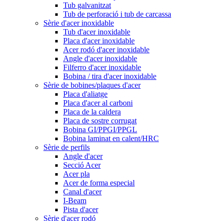
Tub galvanitzat
Tub de perforació i tub de carcassa
Sèrie d'acer inoxidable
Tub d'acer inoxidable
Placa d'acer inoxidable
Acer rodó d'acer inoxidable
Angle d'acer inoxidable
Filferro d'acer inoxidable
Bobina / tira d'acer inoxidable
Sèrie de bobines/plaques d'acer
Placa d'aliatge
Placa d'acer al carboni
Placa de la caldera
Placa de sostre corrugat
Bobina GI/PPGI/PPGL
Bobina laminat en calent/HRC
Sèrie de perfils
Angle d'acer
Secció Acer
Acer pla
Acer de forma especial
Canal d'acer
I-Beam
Pista d'acer
Sèrie d'acer rodó