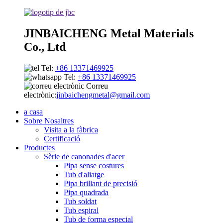
JINBAICHENG Metal Materials
Co., Ltd
Tel:
+86 13371469925
Tel:
+86 13371469925
Correu
electrònic:
jinbaichengmetal@gmail.com
a casa
Sobre Nosaltres
Visita a la fàbrica
Certificació
Productes
Sèrie de canonades d'acer
Pipa sense costures
Tub d'aliatge
Pipa brillant de precisió
Pipa quadrada
Tub soldat
Tub espiral
Tub de forma especial