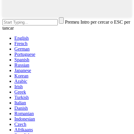
Premeu Intro per cercar o ESC per
tancar
English
French
German
Portuguese
Spanish
Russian
Japanese
Korean
Arabic
Irish
Greek
Turkish
Italian
Danish
Romanian
Indonesian
Czech
Afrikaans