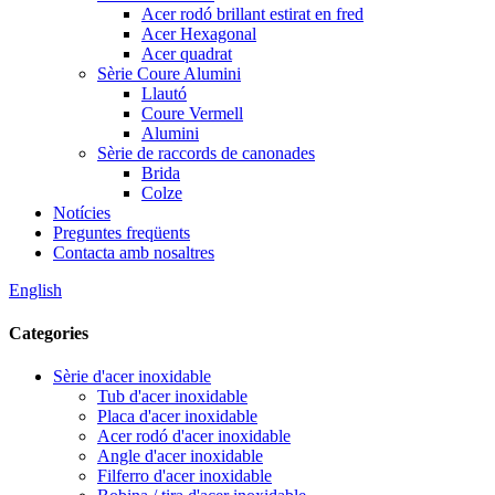
Acer rodó brillant estirat en fred
Acer Hexagonal
Acer quadrat
Sèrie Coure Alumini
Llautó
Coure Vermell
Alumini
Sèrie de raccords de canonades
Brida
Colze
Notícies
Preguntes freqüents
Contacta amb nosaltres
English
Categories
Sèrie d'acer inoxidable
Tub d'acer inoxidable
Placa d'acer inoxidable
Acer rodó d'acer inoxidable
Angle d'acer inoxidable
Filferro d'acer inoxidable