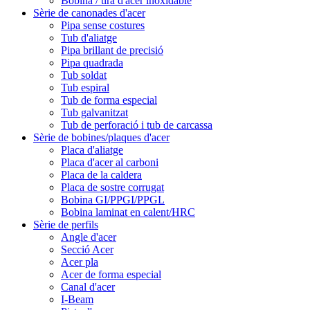
Bobina / tira d'acer inoxidable
Sèrie de canonades d'acer
Pipa sense costures
Tub d'aliatge
Pipa brillant de precisió
Pipa quadrada
Tub soldat
Tub espiral
Tub de forma especial
Tub galvanitzat
Tub de perforació i tub de carcassa
Sèrie de bobines/plaques d'acer
Placa d'aliatge
Placa d'acer al carboni
Placa de la caldera
Placa de sostre corrugat
Bobina GI/PPGI/PPGL
Bobina laminat en calent/HRC
Sèrie de perfils
Angle d'acer
Secció Acer
Acer pla
Acer de forma especial
Canal d'acer
I-Beam