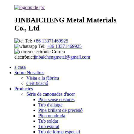
JINBAICHENG Metal Materials
Co., Ltd
Tel:
+86 13371469925
Tel:
+86 13371469925
Correu
electrònic:
jinbaichengmetal@gmail.com
a casa
Sobre Nosaltres
Visita a la fàbrica
Certificació
Productes
Sèrie de canonades d'acer
Pipa sense costures
Tub d'aliatge
Pipa brillant de precisió
Pipa quadrada
Tub soldat
Tub espiral
Tub de forma especial