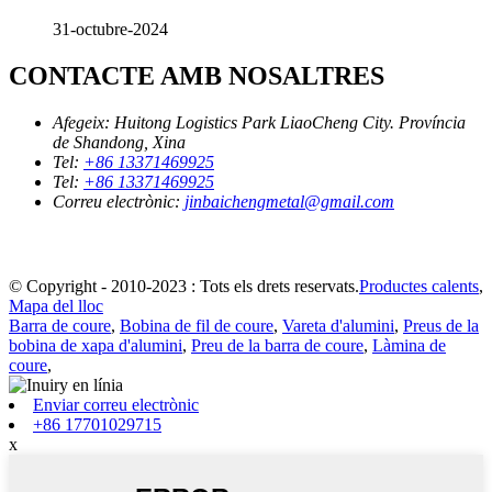
31-octubre-2024
CONTACTE AMB NOSALTRES
Afegeix:
Huitong Logistics Park LiaoCheng City. Província
de Shandong, Xina
Tel:
+86 13371469925
Tel:
+86 13371469925
Correu electrònic:
jinbaichengmetal@gmail.com
© Copyright - 2010-2023 : Tots els drets reservats.
Productes calents
,
Mapa del lloc
Barra de coure
,
Bobina de fil de coure
,
Vareta d'alumini
,
Preus de la
bobina de xapa d'alumini
,
Preu de la barra de coure
,
Làmina de
coure
,
Enviar correu electrònic
+86 17701029715
x