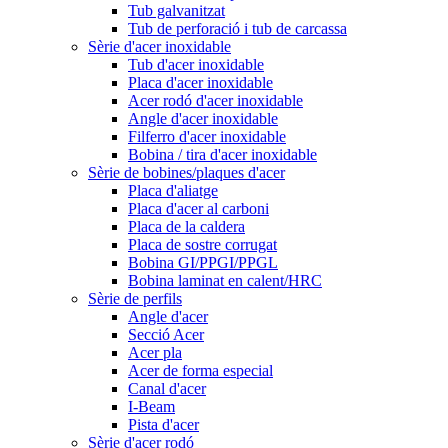
Tub galvanitzat
Tub de perforació i tub de carcassa
Sèrie d'acer inoxidable
Tub d'acer inoxidable
Placa d'acer inoxidable
Acer rodó d'acer inoxidable
Angle d'acer inoxidable
Filferro d'acer inoxidable
Bobina / tira d'acer inoxidable
Sèrie de bobines/plaques d'acer
Placa d'aliatge
Placa d'acer al carboni
Placa de la caldera
Placa de sostre corrugat
Bobina GI/PPGI/PPGL
Bobina laminat en calent/HRC
Sèrie de perfils
Angle d'acer
Secció Acer
Acer pla
Acer de forma especial
Canal d'acer
I-Beam
Pista d'acer
Sèrie d'acer rodó