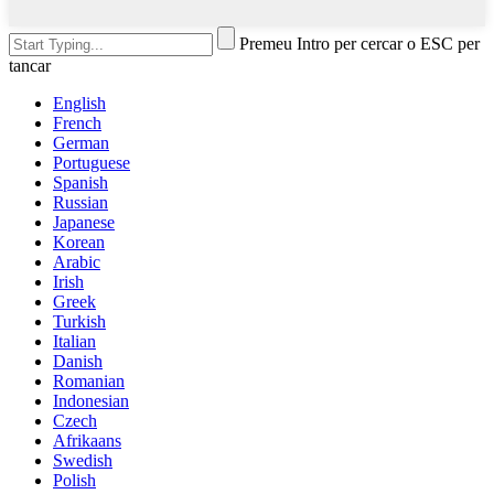
Premeu Intro per cercar o ESC per
tancar
English
French
German
Portuguese
Spanish
Russian
Japanese
Korean
Arabic
Irish
Greek
Turkish
Italian
Danish
Romanian
Indonesian
Czech
Afrikaans
Swedish
Polish