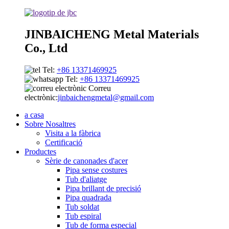
JINBAICHENG Metal Materials
Co., Ltd
Tel:
+86 13371469925
Tel:
+86 13371469925
Correu
electrònic:
jinbaichengmetal@gmail.com
a casa
Sobre Nosaltres
Visita a la fàbrica
Certificació
Productes
Sèrie de canonades d'acer
Pipa sense costures
Tub d'aliatge
Pipa brillant de precisió
Pipa quadrada
Tub soldat
Tub espiral
Tub de forma especial