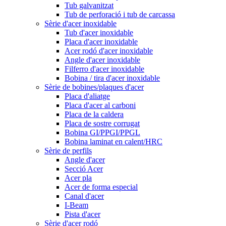
Tub galvanitzat
Tub de perforació i tub de carcassa
Sèrie d'acer inoxidable
Tub d'acer inoxidable
Placa d'acer inoxidable
Acer rodó d'acer inoxidable
Angle d'acer inoxidable
Filferro d'acer inoxidable
Bobina / tira d'acer inoxidable
Sèrie de bobines/plaques d'acer
Placa d'aliatge
Placa d'acer al carboni
Placa de la caldera
Placa de sostre corrugat
Bobina GI/PPGI/PPGL
Bobina laminat en calent/HRC
Sèrie de perfils
Angle d'acer
Secció Acer
Acer pla
Acer de forma especial
Canal d'acer
I-Beam
Pista d'acer
Sèrie d'acer rodó