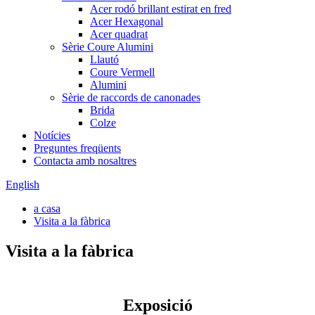
Acer rodó brillant estirat en fred
Acer Hexagonal
Acer quadrat
Sèrie Coure Alumini
Llautó
Coure Vermell
Alumini
Sèrie de raccords de canonades
Brida
Colze
Notícies
Preguntes freqüents
Contacta amb nosaltres
English
a casa
Visita a la fàbrica
Visita a la fàbrica
Exposició