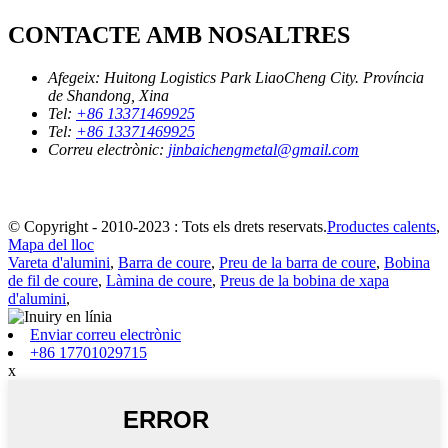
CONTACTE AMB NOSALTRES
Afegeix:
Huitong Logistics Park LiaoCheng City. Província
de Shandong, Xina
Tel:
+86 13371469925
Tel:
+86 13371469925
Correu electrònic:
jinbaichengmetal@gmail.com
© Copyright - 2010-2023 : Tots els drets reservats.
Productes calents
,
Mapa del lloc
Vareta d'alumini
,
Barra de coure
,
Preu de la barra de coure
,
Bobina
de fil de coure
,
Làmina de coure
,
Preus de la bobina de xapa
d'alumini
,
Enviar correu electrònic
+86 17701029715
x