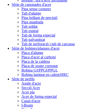
Bobina / tira d'acer inoxidable
Sèrie de canonades d'acer
Pipa sense costures
Tub d'aliatge
Pipa brillant de precisió
Pipa quadrada
Tub soldat
Tub espiral
Tub de forma especial
Tub galvanitzat
Tub de perforació i tub de carcassa
Sèrie de bobines/plaques d'acer
Placa d'aliatge
Placa d'acer al carboni
Placa de la caldera
Placa de sostre corrugat
Bobina GI/PPGI/PPGL
Bobina laminat en calent/HRC
Sèrie de perfils
Angle d'acer
Secció Acer
Acer pla
Acer de forma especial
Canal d'acer
I-Beam