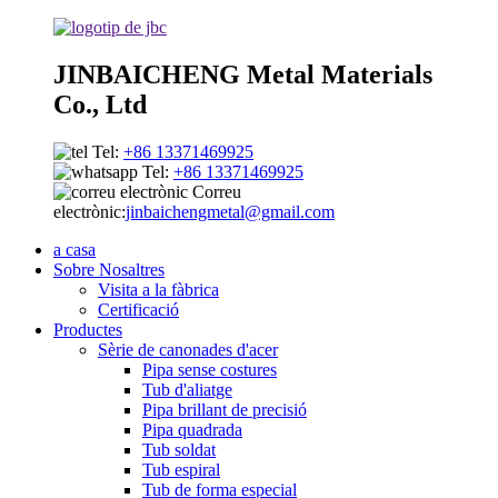
JINBAICHENG Metal Materials
Co., Ltd
Tel:
+86 13371469925
Tel:
+86 13371469925
Correu
electrònic:
jinbaichengmetal@gmail.com
a casa
Sobre Nosaltres
Visita a la fàbrica
Certificació
Productes
Sèrie de canonades d'acer
Pipa sense costures
Tub d'aliatge
Pipa brillant de precisió
Pipa quadrada
Tub soldat
Tub espiral
Tub de forma especial