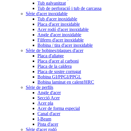
Tub galvanitzat
Tub de perforació i tub de carcassa
Sèrie d'acer inoxidable
Tub d'acer inoxidable
Placa d'acer inoxidable
Acer rodó d'acer inoxidable
Angle d'acer inoxidable
Filferro d'acer inoxidable
Bobina / tira d'acer inoxidable
Sèrie de bobines/plaques d'acer
Placa d'aliatge
Placa d'acer al carboni
Placa de la caldera
Placa de sostre corrugat
Bobina GI/PPGI/PPGL
Bobina laminat en calent/HRC
Sèrie de perfils
Angle d'acer
Secció Acer
Acer pla
Acer de forma especial
Canal d'acer
I-Beam
Pista d'acer
Sèrie d'acer rodó