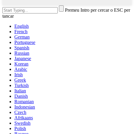
Premeu Intro per cercar o ESC per
tancar
English
French
German
Portuguese
Spanish
Russian
Japanese
Korean
Arabic
Irish
Greek
Turkish
Italian
Danish
Romanian
Indonesian
Czech
Afrikaans
Swedish
Polish
Basque