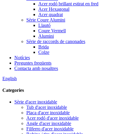
Acer rodó brillant estirat en fred
Acer Hexagonal
Acer quadrat
Sèrie Coure Alumini
Llautó
Coure Vermell
Alumini
Sèrie de raccords de canonades
Brida
Colze
Notícies
Preguntes freqüents
Contacta amb nosaltres
English
Categories
Sèrie d'acer inoxidable
Tub d'acer inoxidable
Placa d'acer inoxidable
Acer rodó d'acer inoxidable
Angle d'acer inoxidable
Filferro d'acer inoxidable