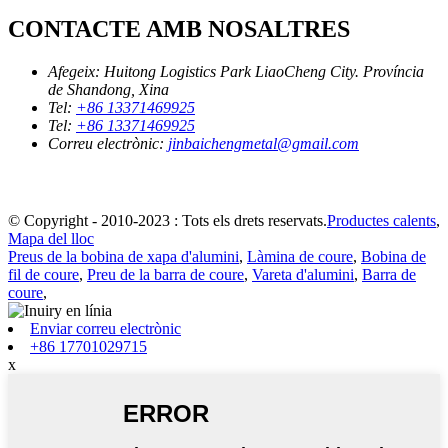
CONTACTE AMB NOSALTRES
Afegeix:
Huitong Logistics Park LiaoCheng City. Província
de Shandong, Xina
Tel:
+86 13371469925
Tel:
+86 13371469925
Correu electrònic:
jinbaichengmetal@gmail.com
© Copyright - 2010-2023 : Tots els drets reservats.
Productes calents
,
Mapa del lloc
Preus de la bobina de xapa d'alumini
,
Làmina de coure
,
Bobina de
fil de coure
,
Preu de la barra de coure
,
Vareta d'alumini
,
Barra de
coure
,
Enviar correu electrònic
+86 17701029715
x