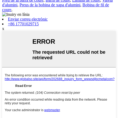
Preu de la barra de coure
,
Barra de coure
,
Làmina de coure
,
Vareta
d'alumini
,
Preus de la bobina de xapa d'alumini
,
Bobina de fil de
coure
,
Enviar correu electrònic
+86 17701029715
x