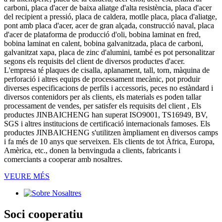
carboni, placa d'acer de baixa aliatge d'alta resistència, placa d'acer
del recipient a pressió, placa de caldera, motlle placa, placa d'aliatge,
pont amb placa d'acer, acer de gran alçada, construcció naval, placa
d'acer de plataforma de producció d'oli, bobina laminat en fred,
bobina laminat en calent, bobina galvanitzada, placa de carboni,
galvanitzat xapa, placa de zinc d'alumini, també es pot personalitzar
segons els requisits del client de diversos productes d'acer.
L'empresa té plaques de cisalla, aplanament, tall, torn, màquina de
perforació i altres equips de processament mecànic, pot produir
diverses especificacions de perfils i accessoris, peces no estàndard i
diversos contenidors per als clients, els materials es poden tallar
processament de vendes, per satisfer els requisits del client , Els
productes JINBAICHENG han superat ISO9001, TS16949, BV,
SGS i altres institucions de certificació internacionals famoses. Els
productes JINBAICHENG s'utilitzen àmpliament en diversos camps
i fa més de 10 anys que serveixen. Els clients de tot Àfrica, Europa,
Amèrica, etc., donen la benvinguda a clients, fabricants i
comerciants a cooperar amb nosaltres.
VEURE MÉS
Soci cooperatiu