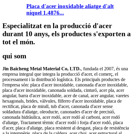
Placa d'acer inoxidable aliatge d'alt
níquel 1.4876...
Especialitzat en la producció d'acer
durant 10 anys, els productes s'exporten a
tot el món.
qui som
Jin Baicheng Metal Material Co, LTD.
, fundada el 2007, és una
empresa integral que integra la producció d'acer, el comerç, el
processament i la distribució logística. Els principals productes de
l'empresa són: placa d'acer inoxidable, canonada d'acer inoxidable,
placa d'acer inoxidable, canonada soldada, cinturó, acer pla, acer
angular, barra d'acer inoxidable, acer de canal, acer angular, varetes
hexagonals, brides, vàlvules, filferro d'acer inoxidable, placa de
rectificat, placa de mirall, tub d'acer, canonada d'acer sense
soldadura d'aliatge, oleoducte, canonades d'acer de precisió,
canonada hidràulica, acer rodó, acer rodó al carboni, acer rodó
d'aliatge, Tractament tèrmic d'acer rodó i forja d'acer rodó, placa
d'acer, placa d'aliatge, placa resistent al desgast, placa de resistència
a la intempèrie, placa de la caldera, acer choi, acer estructural al