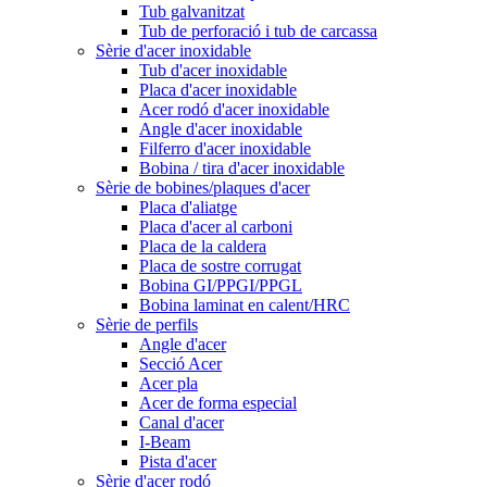
Tub galvanitzat
Tub de perforació i tub de carcassa
Sèrie d'acer inoxidable
Tub d'acer inoxidable
Placa d'acer inoxidable
Acer rodó d'acer inoxidable
Angle d'acer inoxidable
Filferro d'acer inoxidable
Bobina / tira d'acer inoxidable
Sèrie de bobines/plaques d'acer
Placa d'aliatge
Placa d'acer al carboni
Placa de la caldera
Placa de sostre corrugat
Bobina GI/PPGI/PPGL
Bobina laminat en calent/HRC
Sèrie de perfils
Angle d'acer
Secció Acer
Acer pla
Acer de forma especial
Canal d'acer
I-Beam
Pista d'acer
Sèrie d'acer rodó