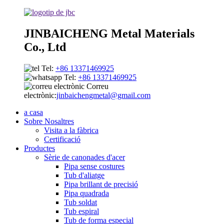
JINBAICHENG Metal Materials
Co., Ltd
Tel:
+86 13371469925
Tel:
+86 13371469925
Correu
electrònic:
jinbaichengmetal@gmail.com
a casa
Sobre Nosaltres
Visita a la fàbrica
Certificació
Productes
Sèrie de canonades d'acer
Pipa sense costures
Tub d'aliatge
Pipa brillant de precisió
Pipa quadrada
Tub soldat
Tub espiral
Tub de forma especial